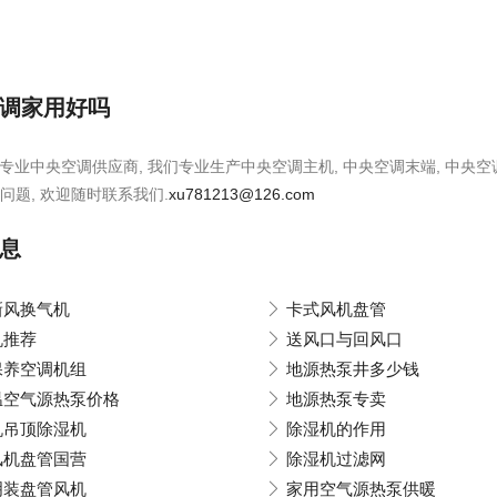
调家用好吗
是专业中央空调供应商, 我们专业生产中央空调主机, 中央空调末端, 中央
问题, 欢迎随时联系我们.
xu781213@126.com
息
新风换气机
卡式风机盘管
机推荐
送风口与回风口
保养空调机组
地源热泵井多少钱
温空气源热泵价格
地源热泵专卖
机吊顶除湿机
除湿机的作用
风机盘管国营
除湿机过滤网
明装盘管风机
家用空气源热泵供暖