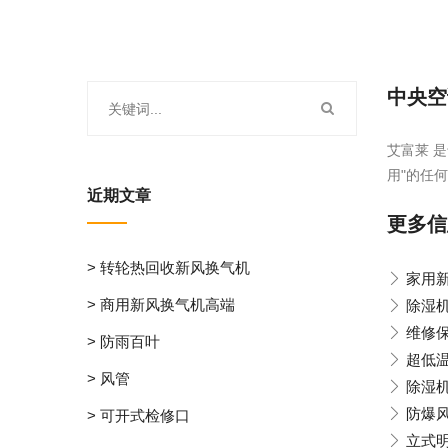
中央空
艾富莱 
用"的任何
近期文章
更多信
> 转轮热回收新风换气机
家用
> 商用新风换气机高端
除湿
维修
> 防雨百叶
超低
> 风管
除湿
防爆
> 可开式检修口
立式