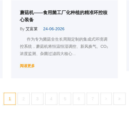
蘑菇机——食用菌工厂化种植的精准环控核
心装备
By
艾富莱
24-06-2026
作为专为菌菇全生长周期定制的集成式环境调
控系统，蘑菇机将恒温恒湿调控、新风换气、CO₂
浓度监测、杂菌过滤四大核心...
阅读更多
1
2
3
4
5
6
7