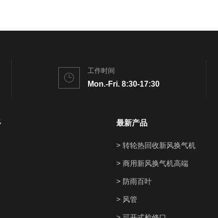
工作时间
Mon.-Fri. 8:30-17:30
多
最新产品
> 转轮热回收新风换气机
> 商用新风换气机高端
> 防雨百叶
> 风管
> 可开式检修口