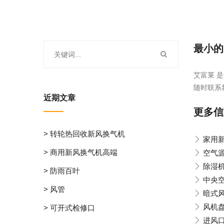
最小的
艾富莱 是
随时联系
近期文章
更多信
> 转轮热回收新风换气机
家用
> 商用新风换气机高端
空气
除湿
> 防雨百叶
中央
> 风管
暗式
风机
> 可开式检修口
进风