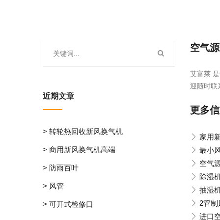
空气源
艾富莱 是
迎随时联
近期文章
更多信
> 转轮热回收新风换气机
家用
> 商用新风换气机高端
最小
空气
> 防雨百叶
除湿
> 风管
抽湿
2管制
> 可开式检修口
进口