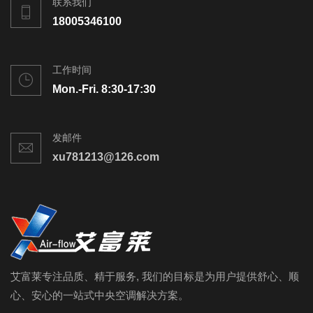
联系我们
18005346100
工作时间
Mon.-Fri. 8:30-17:30
发邮件
xu781213@126.com
艾富莱专注品质、精于服务, 我们的目标是为用户提供舒心、顺
心、安心的一站式中央空调解决方案。