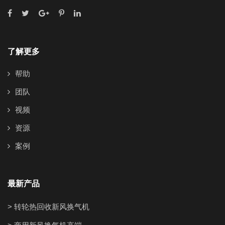
了解更多
帮助
团队
视频
资源
案例
最新产品
> 转轮热回收新风换气机