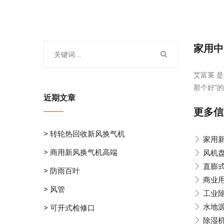
家用中
艾富莱 
那个好"的
近期文章
更多信
> 转轮热回收新风换气机
家用
> 商用新风换气机高端
风机盘
直膨
> 防雨百叶
商业
> 风管
工业
水地
> 可开式检修口
除湿