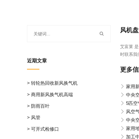
风机盘
艾富莱 是
时联系我
近期文章
更多信
> 转轮热回收新风换气机
家用
> 商用新风换气机高端
中央
5匹
> 防雨百叶
风空
> 风管
中央
家用
> 可开式检修口
加工