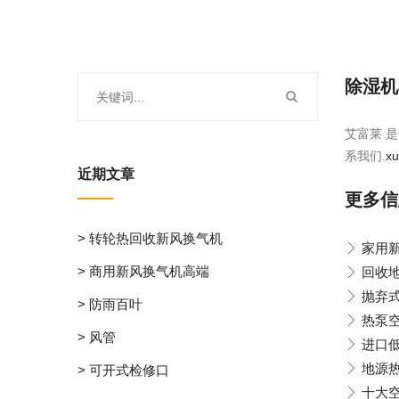
除湿机
艾富莱 是
系我们.
x
近期文章
更多信
> 转轮热回收新风换气机
家用
> 商用新风换气机高端
回收
抛弃
> 防雨百叶
热泵
> 风管
进口
地源
> 可开式检修口
十大