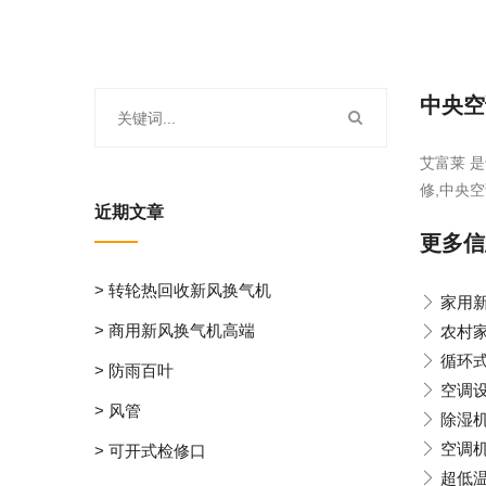
中央空
艾富莱 
修,中央空
近期文章
更多信
> 转轮热回收新风换气机
家用
> 商用新风换气机高端
农村
循环
> 防雨百叶
空调
> 风管
除湿
空调
> 可开式检修口
超低