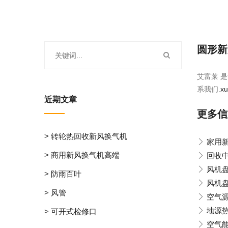
圆形新
艾富莱 是
系我们.
x
近期文章
更多信
> 转轮热回收新风换气机
家用
> 商用新风换气机高端
回收
风机
> 防雨百叶
风机
> 风管
空气
地源
> 可开式检修口
空气