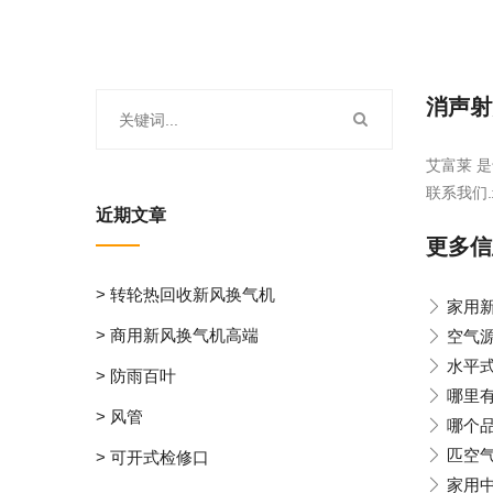
消声射
艾富莱 是
联系我们.
近期文章
更多信
> 转轮热回收新风换气机
家用
> 商用新风换气机高端
空气
水平
> 防雨百叶
哪里
> 风管
哪个
匹空
> 可开式检修口
家用