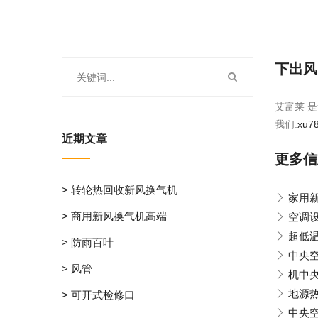
下出风
艾富莱 是
我们.
xu7
近期文章
更多信
> 转轮热回收新风换气机
家用
> 商用新风换气机高端
空调
超低
> 防雨百叶
中央
> 风管
机中
地源
> 可开式检修口
中央