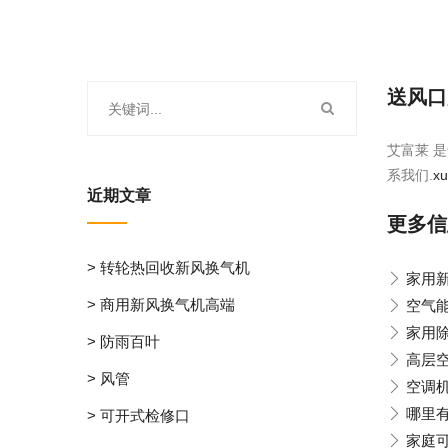
送风口
艾富莱 是
系我们.
x
近期文章
更多信
> 转轮热回收新风换气机
家用
> 商用新风换气机高端
空气
家用
> 防雨百叶
高层
> 风管
空调
哪里
> 可开式检修口
家庭