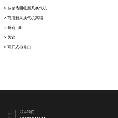
> 转轮热回收新风换气机
> 商用新风换气机高端
> 防雨百叶
> 风管
> 可开式检修口
联系我们