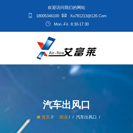
欢迎访问我们的网站
18005346100
Xu781213@126.com
Mon.-Fri. 8:30-17:30
汽车出风口
/
首页
阅读
/
汽车出风口