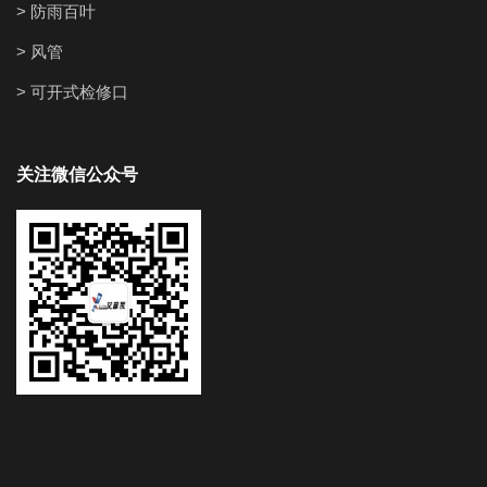
> 防雨百叶
> 风管
> 可开式检修口
关注微信公众号