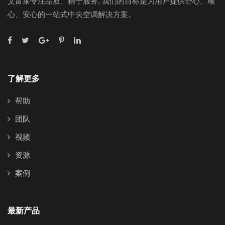
艾富莱专注品质、精于服务, 我们的目标是为用户提供舒心、顺
心、安心的一站式中央空调解决方案。
了解更多
帮助
团队
视频
资源
案例
最新产品