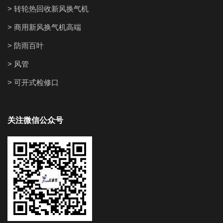
> 转轮热回收新风换气机
> 商用新风换气机高端
> 防雨百叶
> 风管
> 可开式检修口
关注微信公众号