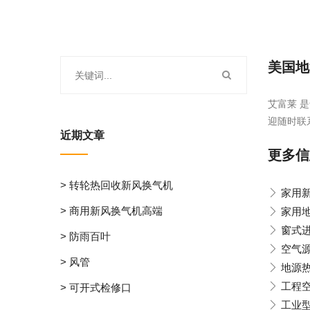
美国地
艾富莱 是
迎随时联
近期文章
更多信
> 转轮热回收新风换气机
家用
> 商用新风换气机高端
家用
窗式
> 防雨百叶
空气
> 风管
地源
工程
> 可开式检修口
工业