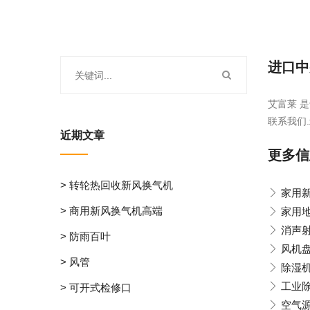
进口中
艾富莱 是
联系我们.
近期文章
更多信
> 转轮热回收新风换气机
家用
> 商用新风换气机高端
家用
消声
> 防雨百叶
风机
> 风管
除湿
工业
> 可开式检修口
空气源