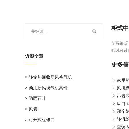
柜式中
艾富莱 是
随时联系
近期文章
更多信
> 转轮热回收新风换气机
家用
> 商用新风换气机高端
风机
吊装
> 防雨百叶
风口
> 风管
那个
转流
> 可开式检修口
空调