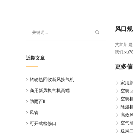
风口规
艾富莱 是
我们.
xu7
近期文章
更多信
> 转轮热回收新风换气机
家用
> 商用新风换气机高端
空调
空调
> 防雨百叶
除湿
> 风管
高效
空气
> 可开式检修口
送风