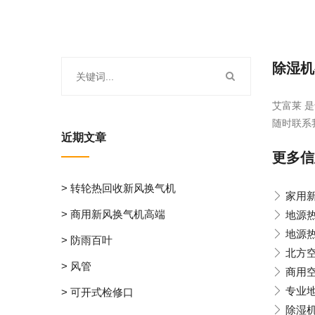
除湿机
艾富莱 是
随时联系
近期文章
更多信
> 转轮热回收新风换气机
家用
> 商用新风换气机高端
地源
地源
> 防雨百叶
北方
> 风管
商用
专业
> 可开式检修口
除湿