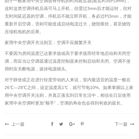
由于一般家用中央空调设有停机的时间延迟器(延迟时间约3min)，
这时这类空调停机后虽可马上开机，但需过3min后才能运转，但对
无时间延迟器的空调，停机后不能立即开机，务必过约3min，才能
重新开启空调，否则可能造成启动电流过大，烧毁熔丝，甚至烧毁
压缩机电机的后果。
家用中央空调开关法则五：空调不应频繁开关
不要因为房间温度已达要求值或高于要求值而经常地启动和关闭空
调，而应当让空调器通过温度控制器来控制启动和关闭。空调不使
用时应关断电源，拔掉电源插头。
对于静坐或正在进行轻度劳动的人来说，室内最适宜的温度一般在
26℃—28℃之间，设定温度高1℃，就可节电10%。如果掌握以上家
用中央空调开关法则，并真正落实到日常生活中，相信在日后使用
家用中央空调时更加“顺手”，空调的寿命也会得到有效的延长。
上一篇
下一篇