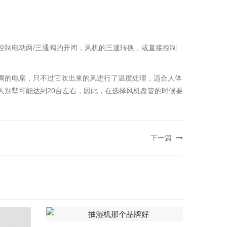
控制电动两/三通阀的开闭，风机的三速转换，或直接控制
调的电扇，只不过它吹出来的风进行了温度处理，适合人体
人别墅可能达到20台左右，因此，在选择风机盘管的时候要
下一篇