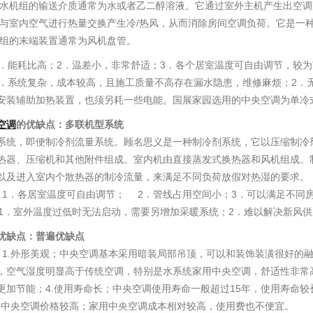
机组的输送介质通常为水或者乙二醇溶液。它通过室外主机产生出空调冷
水与室内空气进行热量交换产生冷/热风，从而消除房间空调负荷。它是一
机组的末端装置通常为风机盘管。
1．能耗比高；2．温差小，非常舒适；3．各个居室温度可自由调节，较
1．系统复杂，成本较高，且施工质量不高存在漏水隐患，维修麻烦；2．
安装辅助加热装置，也须另耗一些电能。国展家园选用的中央空调为单冷
空调
的优缺点：多联机型系统
系统，即便制冷剂流量系统。顾名思义是一种制冷剂系统，它以压缩制冷
热器、压缩机和其他附件组成。室内机由直接蒸发式换热器和风机组成。
以及进入室内个散热器的制冷流量，来满足不同负荷放假对热湿的要求。
：
1．各居室温度可自由调节； 2．管线占用空间小；3．可以满足不同
1．室外温度过低时无法启动，需要另增加采暖系统；2．难以解决新风供
优缺点：普遍优缺点
：
1.外形美观；中央空调基本采用暗装局部吊顶，可以和装饰装潢很好的融
，空气湿度明显高于传统空调，特别是水系统家用中央空调，舒适性非常高
更加节能；4.使用寿命长；中央空调使用寿命一般超过15年，使用寿命较
1.中央空调价格较高；家用中央空调成本相对较高，使用费也不便宜。