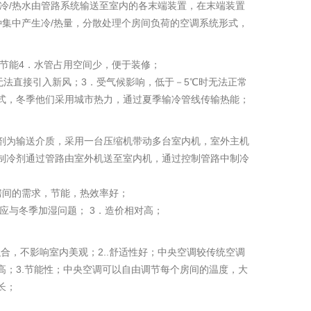
/热水由管路系统输送至室内的各末端装置，在末端装置
种集中产生冷/热量，分散处理个房间负荷的空调系统形式，
为节能4．水管占用空间少，便于装修；
无法直接引入新风；3．受气候影响，低于－5℃时无法正常
式，冬季他们采用城市热力，通过夏季输冷管线传输热能；
剂为输送介质，采用一台压缩机带动多台室内机，室外主机
制冷剂通过管路由室外机送至室内机，通过控制管路中制冷
房间的需求，节能，热效率好；
应与冬季加湿问题； 3．造价相对高；
合，不影响室内美观；2..舒适性好；中央空调较传统空调
；3.节能性；中央空调可以自由调节每个房间的温度，大
长；