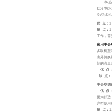
冷/热水
处冷/热
冷/热水
优
点：
缺
点
：
工作，需
家用中央
多联机型
由外侧换
剂的流量
优
点
缺
点
：
中央空调
优
点
更为舒适
户型使用
缺
点：