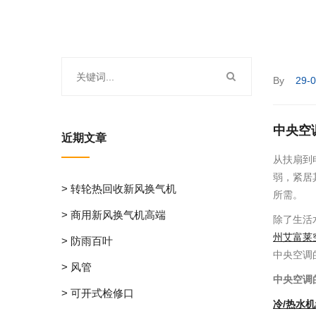
By
29-
中央空
近期文章
从扶扇到
弱，紧居
> 转轮热回收新风换气机
所需。
> 商用新风换气机高端
除了生活
州艾富莱
> 防雨百叶
中央空调
> 风管
中央空调
> 可开式检修口
冷/热水