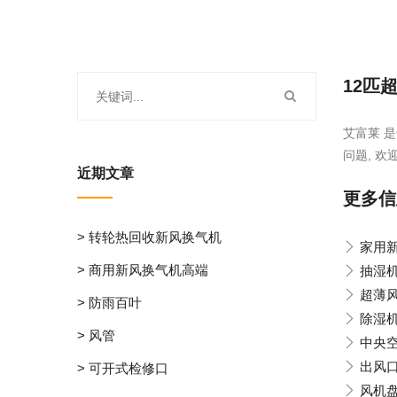
12匹
艾富莱 
问题, 欢
近期文章
更多信
> 转轮热回收新风换气机
家用
> 商用新风换气机高端
抽湿
超薄
> 防雨百叶
除湿
> 风管
中央
出风
> 可开式检修口
风机盘管