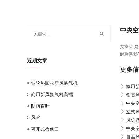
中央空
艾富莱 是
时联系我
近期文章
更多信
> 转轮热回收新风换气机
家用
> 商用新风换气机高端
销售
中央
> 防雨百叶
立式
> 风管
风机
中央
> 可开式检修口
自垂