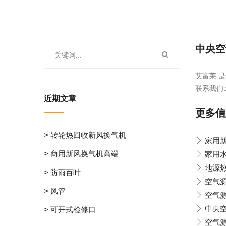
中央空
艾富莱 是
联系我们.
近期文章
更多信
> 转轮热回收新风换气机
家用
> 商用新风换气机高端
家用
地源
> 防雨百叶
空气
> 风管
空气源
中央
> 可开式检修口
空气