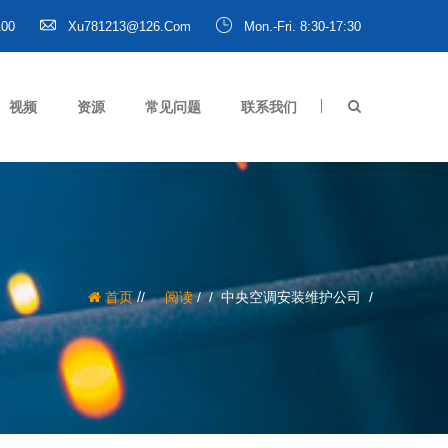
100
Xu781213@126.com
Mon.-Fri. 8:30-17:30
视频
资源
常见问题
联系我们
/
首页
阅读
/
中央空调安装维护公司