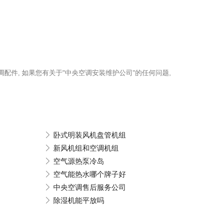
调配件, 如果您有关于"中央空调安装维护公司"的任何问题,
卧式明装风机盘管机组
新风机组和空调机组
空气源热泵冷岛
空气能热水哪个牌子好
中央空调售后服务公司
除湿机能平放吗