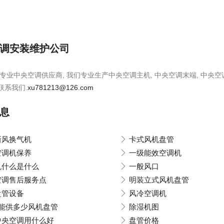
调安装维护公司
是专业中央空调供应商, 我们专业生产中央空调主机, 中央空调末端, 中央空
联系我们.
xu781213@126.com
息
新风换气机
卡式风机盘管
空调机保养
一级能效空调机
机什么是什么
一般风口
空调售后服务点
明装立式风机盘管
盘管设备
风冷空调机
管能供多少风机盘管
除湿机图
中央空调用什么好
盘管价格