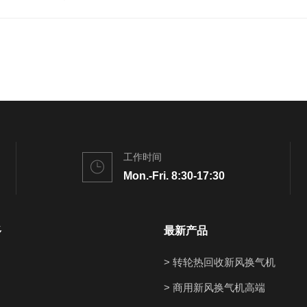
工作时间
Mon.-Fri. 8:30-17:30
多
最新产品
> 转轮热回收新风换气机
> 商用新风换气机高端