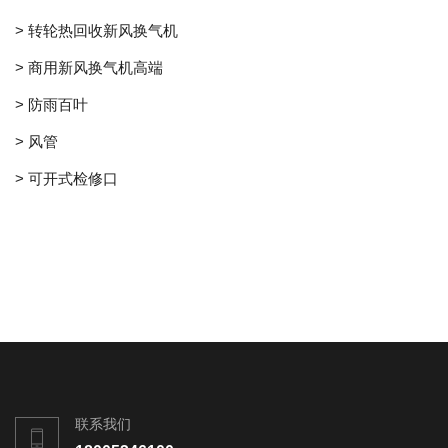
> 转轮热回收新风换气机
> 商用新风换气机高端
> 防雨百叶
> 风管
> 可开式检修口
联系我们