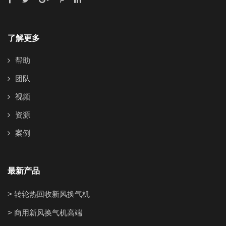
了解更多
帮助
团队
视频
资源
案例
最新产品
> 转轮热回收新风换气机
> 商用新风换气机高端