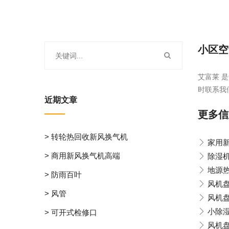
小区空
艾富莱 是
时联系我
近期文章
更多信
> 转轮热回收新风换气机
家用
> 商用新风换气机高端
除湿
地源
> 防雨百叶
风机
> 风管
风机盘
小除
> 可开式检修口
风机