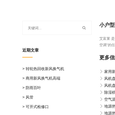
小户型
艾富莱 
空调"的任
近期文章
更多信
> 转轮热回收新风换气机
家用
> 商用新风换气机高端
风机盘
风机
> 防雨百叶
除湿
> 风管
空气
地源
> 可开式检修口
地源