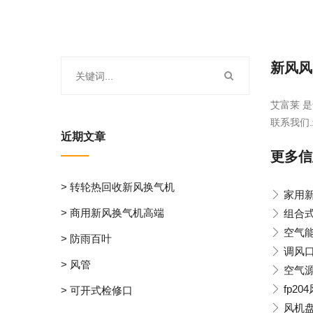
新风风
艾富莱 是
联系我们.
近期文章
更多信
> 转轮热回收新风换气机
家用
> 商用新风换气机高端
组合
空气
> 防雨百叶
调风
> 风管
空气
fp2
> 可开式检修口
风机