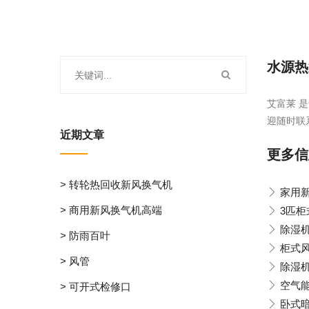
水源热
艾富莱 是
迎随时联
近期文章
更多信
> 转轮热回收新风换气机
家用
> 商用新风换气机高端
3匹
除湿
> 防雨百叶
柜式
> 风管
除湿
空气
> 可开式检修口
卧式