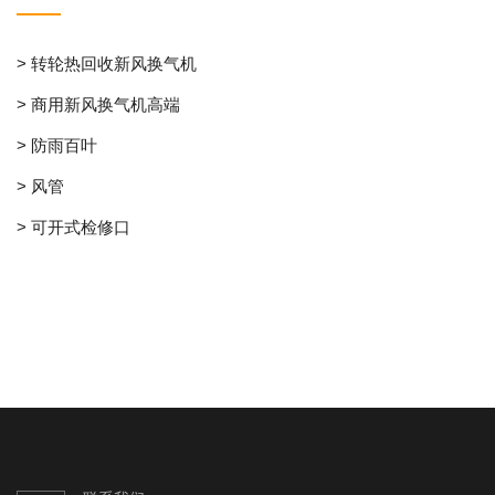
> 转轮热回收新风换气机
> 商用新风换气机高端
> 防雨百叶
> 风管
> 可开式检修口