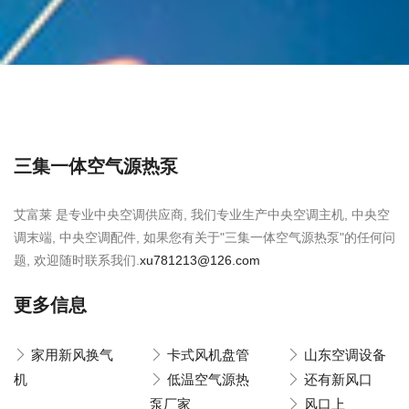
三集一体空气源热泵
艾富莱 是专业中央空调供应商, 我们专业生产中央空调主机, 中央空
调末端, 中央空调配件, 如果您有关于"三集一体空气源热泵"的任何问
题, 欢迎随时联系我们.
xu781213@126.com
更多信息
家用新风换气
卡式风机盘管
山东空调设备
机
低温空气源热
还有新风口
泵厂家
风口上