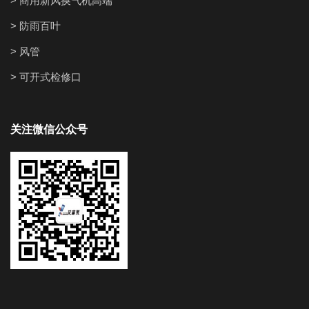
> 商用新风换气机高端
> 防雨百叶
> 风管
> 可开式检修口
关注微信公众号