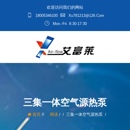
欢迎访问我们的网站
18005346100
Xu781213@126.com
Mon.-Fri. 8:30-17:30
三集一体空气源热泵
/
首页
阅读
/
三集一体空气源热泵