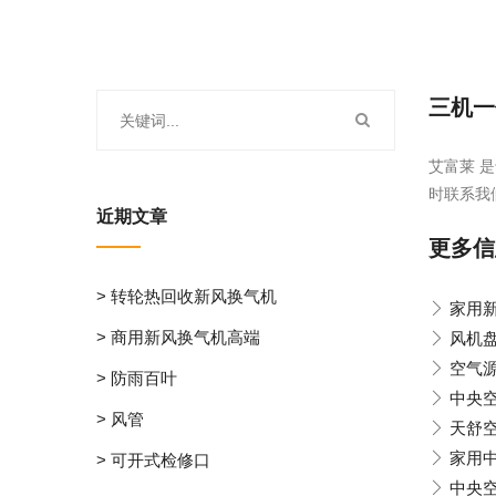
三机一
艾富莱 是
时联系我
近期文章
更多信
> 转轮热回收新风换气机
家用
> 商用新风换气机高端
风机
空气
> 防雨百叶
中央
> 风管
天舒
家用
> 可开式检修口
中央