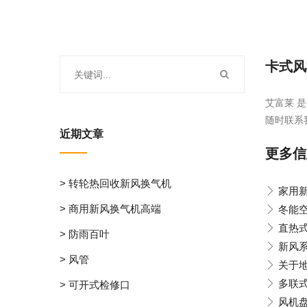
卡式风
艾富莱 是
随时联系
近期文章
更多信
> 转轮热回收新风换气机
家用
> 商用新风换气机高端
冬能
直热
> 防雨百叶
新风
> 风管
关于
多联
> 可开式检修口
风机