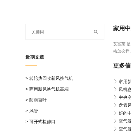
家用中
艾富莱 
格怎么样
近期文章
更多信
> 转轮热回收新风换气机
家用
> 商用新风换气机高端
风机盘
中央
> 防雨百叶
盘管
> 风管
好的
空气
> 可开式检修口
空气