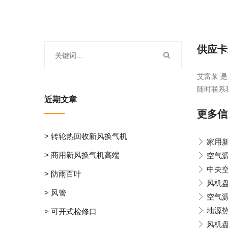
供应卡
艾富莱 是
随时联系
近期文章
更多信
> 转轮热回收新风换气机
家用
> 商用新风换气机高端
空气
中央
> 防雨百叶
风机
> 风管
空气
地源
> 可开式检修口
风机