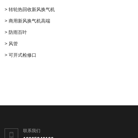
> 转轮热回收新风换气机
> 商用新风换气机高端
> 防雨百叶
> 风管
> 可开式检修口
联系我们