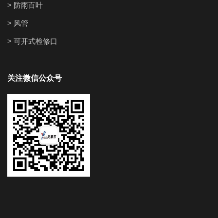
> 防雨百叶
> 风管
> 可开式检修口
关注微信公众号