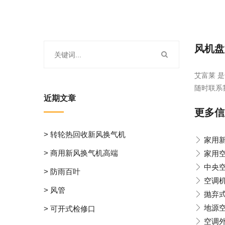
风机盘
艾富莱 是
随时联系
近期文章
更多信
> 转轮热回收新风换气机
家用
> 商用新风换气机高端
家用
中央
> 防雨百叶
空调
> 风管
抛弃
地源
> 可开式检修口
空调