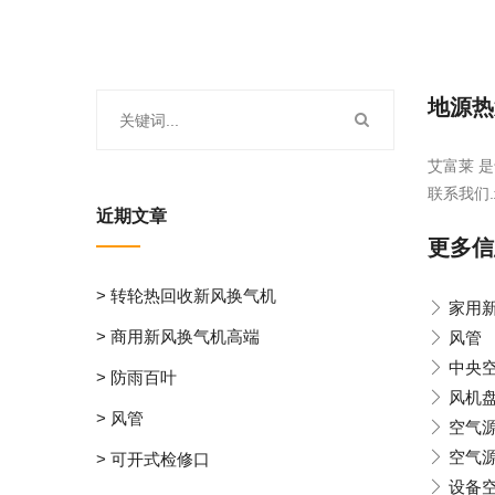
地源热
艾富莱 是
联系我们.
近期文章
更多信
> 转轮热回收新风换气机
家用
> 商用新风换气机高端
风管
中央空
> 防雨百叶
风机
> 风管
空气
空气
> 可开式检修口
设备