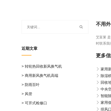
不用外
艾富莱 是
时联系我
近期文章
更多信
> 转轮热回收新风换气机
家用
> 商用新风换气机高端
除湿
回收
> 防雨百叶
中央
> 风管
智能
家用
> 可开式检修口
排风