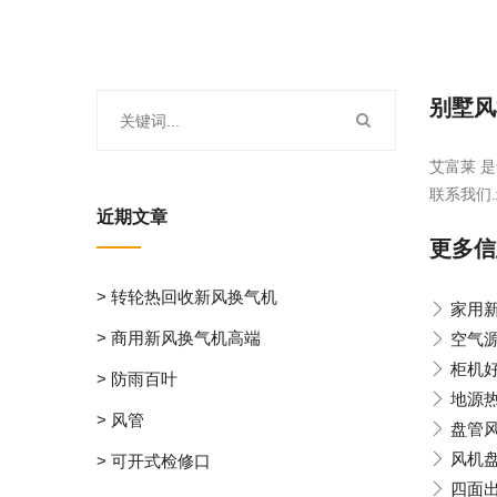
别墅风
艾富莱 是
联系我们.
近期文章
更多信
> 转轮热回收新风换气机
家用
> 商用新风换气机高端
空气
柜机
> 防雨百叶
地源
> 风管
盘管
风机
> 可开式检修口
四面