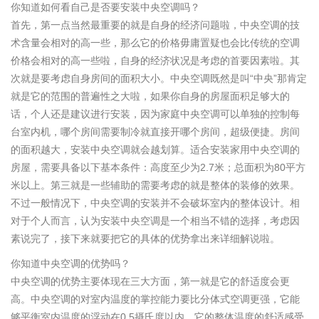
你知道如何看自己是否要安装中央空调吗？
首先，第一点当然最重要的就是自身的经济问题啦，中央空调的技
术含量会相对的高一些，那么它的价格毋庸置疑也会比传统的空调
价格会相对的高一些啦，自身的经济状况是考虑的首要因素啦。其
次就是要考虑自身房间的面积大小。中央空调既然是叫“中央”那肯定
就是它的范围的普遍性之大啦，如果你自身的房屋面积足够大的
话，个人还是建议进行安装，因为家庭中央空调可以单独的控制每
台室内机，哪个房间需要制冷就直接开哪个房间，超级便捷。房间
的面积越大，安装中央空调就会越划算。适合安装家用中央空调的
房屋，需要具备以下基本条件：高度至少为2.7米；总面积为80平方
米以上。第三就是一些辅助的需要考虑的就是整体的装修的效果。
不过一般情况下，中央空调的安装并不会破坏室内的整体设计。相
对于个人而言，认为安装中央空调是一个相当不错的选择，考虑因
素说完了，接下来就要把它的具体的优势拿出来详细解说啦。
你知道中央空调的优势吗？
中央空调的优势主要体现在三大方面，第一就是它的舒适度会更
高。中央空调的对室内温度的掌控能力要比分体式空调更强，它能
够平衡室内温度的浮动在0.5摄氏度以内，它的整体温度的舒适感受