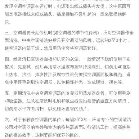
发现空调空调器在运行时，电源引出线或插头有发烫，这中原因可
能是电器接线太细或插头、插座接触不良引起的，应采取措施解
决。
三、空调器要长期停机时(如空调器的季节性停机)，应对空调器作全
面清洗。中央空调清洗好后只开空调器的风机，运转约2至3小时，
使空调器内部干燥，然后用防尘套将空调器套好。
四、经常清扫空调器面板和机壳的灰尘。一般情况下我们使用干布
擦拭。先擦拭，然后再用清水湿擦布擦除掉洗涤剂。切勿用40度以
上热水、汽油、挥发性油及腐蚀性溶剂擦拭空调器面板和机壳。避
免使用硬毛刷刷洗空调器，以免损坏外壳，造成脱漆、褪色等。
五、定期清洗中央空调空调器的冷凝器和蒸发器盘管。可使用毛刷
和吸尘器。注意在清洗时毛刷和吸尘器应沿盘管的垂直方向清扫，
切勿沿水平方向清扫，以免碰坏盘管的肋片。
六、对于有较多空调器的单位，每隔2至3年，应请专业的空调清洁
公司对空调器的室外和室内的换热器表面进行清洁工作，提高换热
器的换热效率，达到节能和保养的目的。