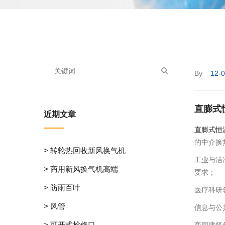
By
12-
直膨式
近期文章
直膨式恒
的中介换
> 转轮热回收新风换气机
工业与洁
> 商用新风换气机高端
要求；
> 防雨百叶
医疗科研
> 风管
信息与公
> 可开式检修口