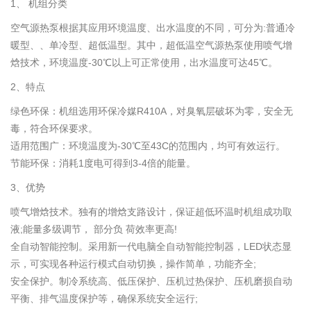
1、 机组分类
空气源热泵根据其应用环境温度、出水温度的不同，可分为:普通冷
暖型、、单冷型、超低温型。其中，超低温空气源热泵使用喷气增
焓技术，环境温度-30℃以上可正常使用，出水温度可达45℃。
2、特点
绿色环保：机组选用环保冷媒R410A，对臭氧层破坏为零，安全无
毒，符合环保要求。
适用范围广：环境温度为-30℃至43C的范围内，均可有效运行。
节能环保：消耗1度电可得到3-4倍的能量。
3、优势
喷气增焓技术。独有的增焓支路设计，保证超低环温时机组成功取
液;能量多级调节， 部分负 荷效率更高!
全自动智能控制。采用新一代电脑全自动智能控制器，LED状态显
示，可实现各种运行模式自动切换，操作简单，功能齐全;
安全保护。制冷系统高、低压保护、压机过热保护、压机磨损自动
平衡、排气温度保护等，确保系统安全运行;