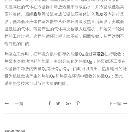
高温高压的气体在冷凝器中释放热量来制取热水，并冷凝成低温高
压的液体。后经
膨胀阀
节流变成低温低压液体进入
蒸发器
内进行蒸
发，低温低压液体在蒸发器中从外界环境吸收热量后蒸发，变成低
温低压的气体。蒸发产生的气体再次被吸入压缩机，开始又一轮同
样的工作过程。这样的循环过程连续不断，周而复始，从而达到不
断制热的目的。
热泵在工作时，把环境介质中贮存的能量
Q
通过
蒸发器
进行吸收；
A
热泵本身做功消耗的能量，有部分转化为热能
Q
；热泵循环工质在
B
冷凝器中释放的热量
Q
等于
Q
+
Q
，由此可以看出，热泵输出的能
C
A
B
量为机组做功产生的热能
Q
和热泵在环境中吸收的热量
Q
；因此，
B
A
采用热泵技术可以节约大量的电能。
上一篇
下一篇