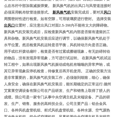
么在吊杆中部加装减振弹簧。 新风换气机的出风口与风管道连接时
必须采用帆布软管连接形式。
新风换气机
安装完成后，要对其
风口
周围密封性进行检查。如有空隙，可用玻璃胶进行密封。 选择安装
出风口
位置时，应注意出风口对面2.5-3M内不能有太大的障碍物。
新风换气机安装完成后，应检查新风换气机内部是否留有遗留的工
具和杂物。新风换气机安装后应进行调节，以确保新风换气机处于
水平位置。然后检查风机运转是否平衡，风机转动方向是否正确。
用手或杠杆拨动扇叶，检查是否有过紧或擦碰现象，有无妨碍转动
的物品，没有发现异常现象，方可进行试运转。 在新风换气机试运
转工程中，如果出现新风换气机振动或电机有嗡嗡的异常声响，或
其它异常现象应停机检查，待修复后再开机使用。 正确的安装方法
是非常重要的，新风换气机安装工作，必须做到细致，细心，确保
人身安全，确保在新风换气机安装后，能长期稳定的正常运行.德州
艾富莱空调设备有限公司在产品研发、生产和销售上取得了骄人的
成绩。我公司是一家专门从事中央空调主机及末端设备、产品的研
发、生产、销售、服务的高科技企业。公司主要产品：铝合金风
口、各种风机盘管机组、柜式风机盘管机组、各种水源、空气源热
泵冷热水机组、组合式空调机组、风幕机等中央空调主机及末端产