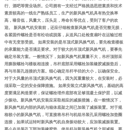
行、酒吧等营业场所。公司拥有一支经过严格挑选思想素质和技术
素质较高的一线生产熟练员工，生产的新风换气机具有热交换率
高，噪音低，风量大，压头足，寿命长等优点，受到了客户的欢
迎。 新风换气机安装前，还应仔细检查新风换气机是否完整无损，
各紧固件螺栓是否有松动或脱落，从送风口处检查扇叶在运输过程
中有无变形受损。 如果安装的是吊顶式新风换气机，要先检查楼板
的承重能力是否满足要求。对于较大的吊顶式新风换气机，要事先
确定吊装方案。一般情况下，如新风换气机重量不大，吊杆顶部采
用膨胀螺栓与楼板相连接，吊杆底部采用螺栓加装橡胶减振垫后，
再与吊装孔连接的方案。细心确定吊杆半径的大小，以确保安全。
对于大风量的吊顶式新风换气机，因为其重量较大，在安装时，必
须采取一定的安全保障措施。 如果安装立式新风换气机，基础的高
度要满足构造要求，保证螺栓埋件底部有足够混凝土保护层，以减
少振动。新风换气机安装应采取相应的减振措施，在一般情况下，
新风换气机内部的风机与箱体底架之间已加装了减振装置。对于规
格较小的新风换气机，可直接将吊杆与机组吊装孔采用螺栓加垫圈
连接，如果试运转时新风换气机自身振动较大，应加装减振装置。
要么在吊装孔下部加装橡胶垫，使吊杆与新风换气机之间减振，要