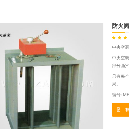
防火
中央空
中央空
部分,配
只有每
果。
编号:
MF
获