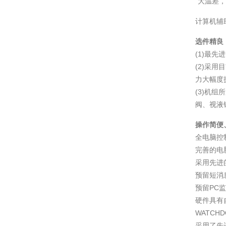
“大温差
计算机辅
选件精良
(1)最
(2)采
力大幅度
(3)机
阀、视液
操作简便
全电脑控
完善的电
采用先进
预留短消
预留PC
硬件具有
WATC
采用了先