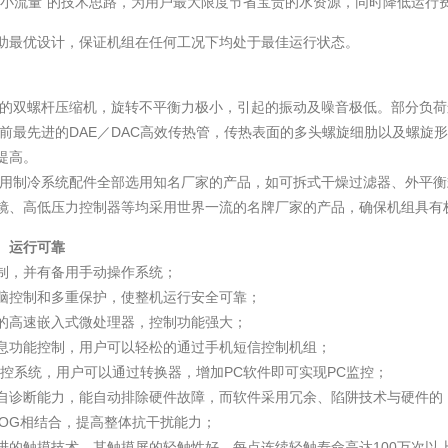
，小流量”的技术思路，为用户最大限度节省宝贵的水资源，同时降低运行
助最优设计，保证机组在任何工况下均处于最佳运行状态。
先进的双螺杆压缩机，旋转不平衡力极小，引起的振动及噪音极低。部分负
用目前最先进的DAE／DAC高效传热管，传热表面的多头螺旋细肋以及螺旋
提高。
组所用制冷系统配件全部选用知名厂家的产品，如可拆式干燥过滤器、外平
镜、高低压力控制器等均采用世界一流的名牌厂家的产品，确保机组具有
、运行可靠
制，并有备用手动操作系统；
脑控制和多重保护，使整机运行安全可靠；
的高速嵌入式微处理器，控制功能强大；
息功能控制，用户可以轻松的通过手机短信控制机组；
监控系统，用户可以通过转换器，增加PC软件即可实现PC监控；
自诊断能力，能自动排除硬件故障，而软件采用冗余、陷阱技术与硬件的
HDOG相结合，提高整体抗干扰能力；
进的触摸技术，其触摸屏的轻触性好，每点连续轻触寿命高达100万次以