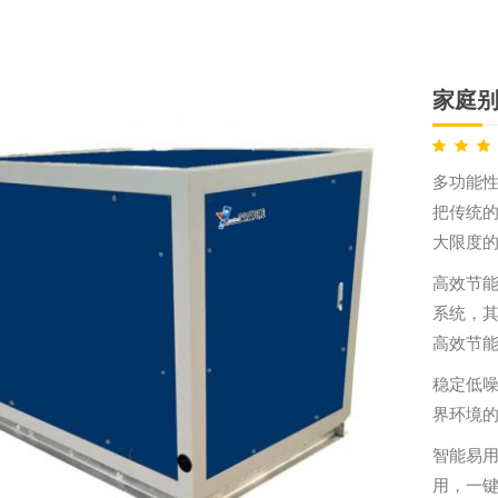
家庭别
多功能
把传统
大限度
高效节
系统，其
高效节
稳定低
界环境
智能易
用，一