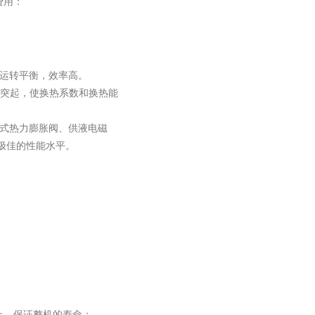
费用：
荷运转平衡，效率高。
形突起，使换热系数和换热能
衡式热力膨胀阀、供液电磁
极佳的性能水平。
上，保证整机的寿命；